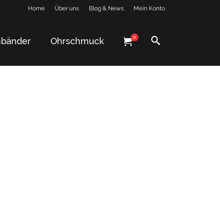
Home
Über uns
Blog & News
Mein Konto
0
bänder
Ohrschmuck