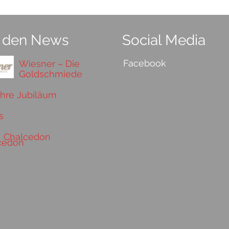
 den News
Social Media
Facebook
Wiesner – Die
Goldschmiede
ahre Jubiläum
s
Chalcedon