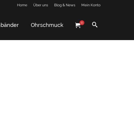
Home
Über uns
Blog & News
Mein Konto
0
bänder
Ohrschmuck