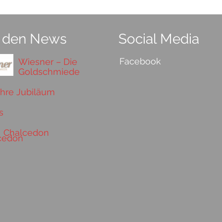
 den News
Social Media
Facebook
Wiesner – Die
Goldschmiede
ahre Jubiläum
s
Chalcedon