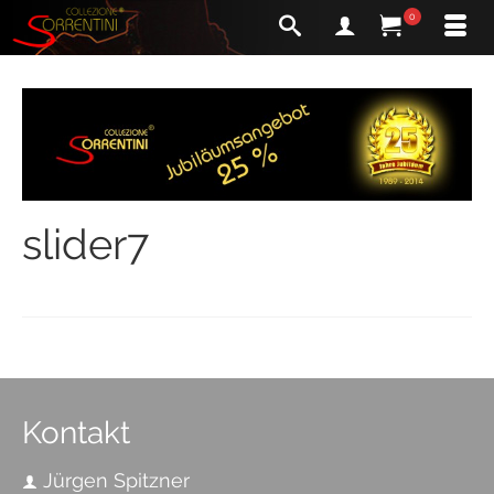
0
slider7
Kontakt
Jürgen Spitzner