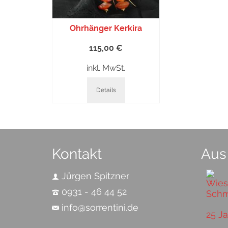
Ohrhänger Kerkira
115,00
€
inkl. MwSt.
Details
Kontakt
Aus
Jürgen Spitzner
0931 - 46 44 52
info@sorrentini.de
25 J