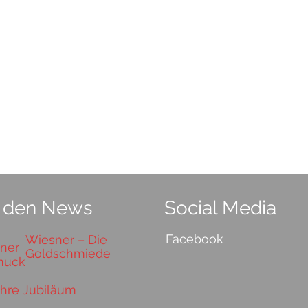
 den News
Social Media
Facebook
Wiesner – Die
Goldschmiede
ahre Jubiläum