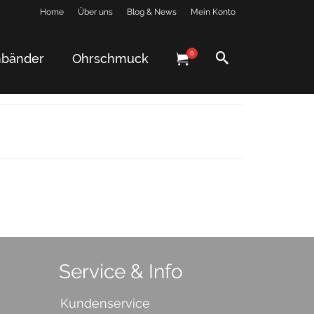
Home
Über uns
Blog & News
Mein Konto
0
bänder
Ohrschmuck
Service & Info
Kundenservice