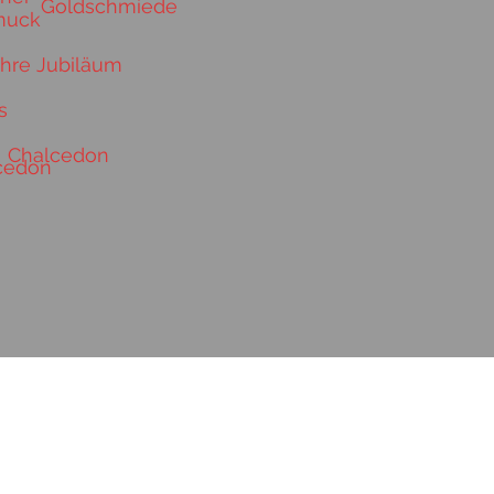
Goldschmiede
ahre Jubiläum
s
Chalcedon