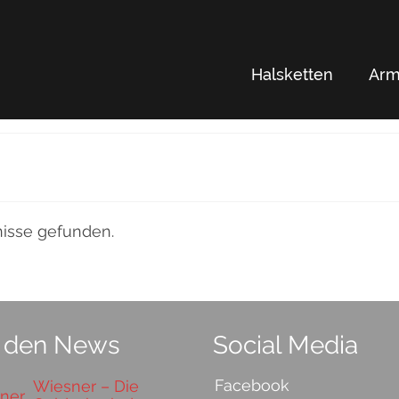
Halsketten
Arm
nisse gefunden.
 den News
Social Media
Facebook
Wiesner – Die