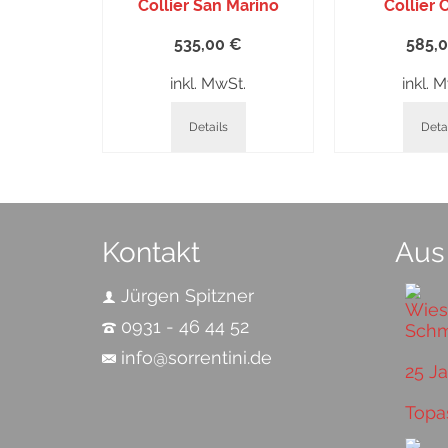
Collier San Marino
Collier 
535,00
€
585,
inkl. MwSt.
inkl. 
Details
Deta
Kontakt
Aus
Jürgen Spitzner
0931 - 46 44 52
info@sorrentini.de
25 J
Topa