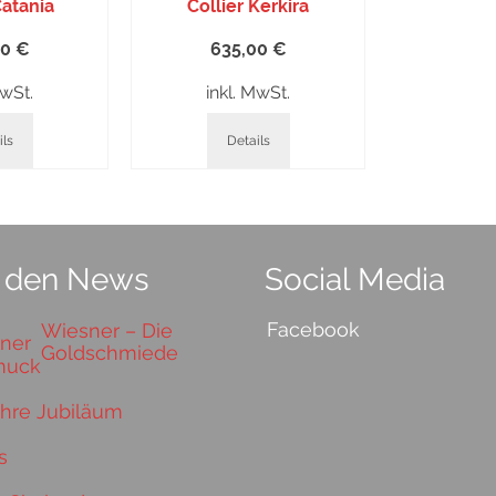
Catania
Collier Kerkira
00
€
635,00
€
MwSt.
inkl. MwSt.
ils
Details
 den News
Social Media
Facebook
Wiesner – Die
Goldschmiede
ahre Jubiläum
s