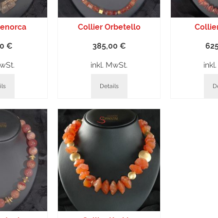
Menorca
Collier Orbetello
Collie
00
€
385,00
€
62
MwSt.
inkl. MwSt.
inkl
ils
Details
De