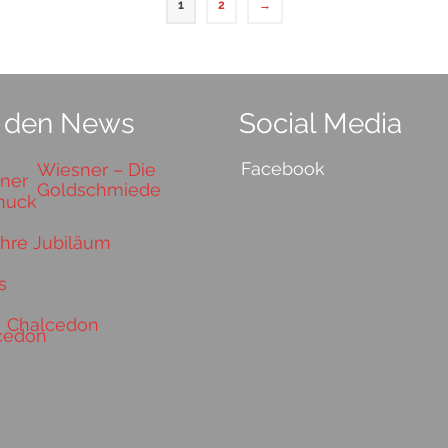
1
2
→
 den News
Social Media
Facebook
Wiesner – Die
Goldschmiede
ahre Jubiläum
s
Chalcedon