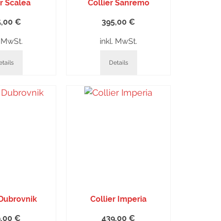
er Scalea
Collier Sanremo
5,00
€
395,00
€
. MwSt.
inkl. MwSt.
tails
Details
 Dubrovnik
Collier Imperia
9,00
€
439,00
€