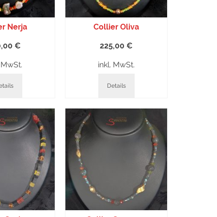
er Nerja
Collier Oliva
0,00
€
225,00
€
. MwSt.
inkl. MwSt.
tails
Details