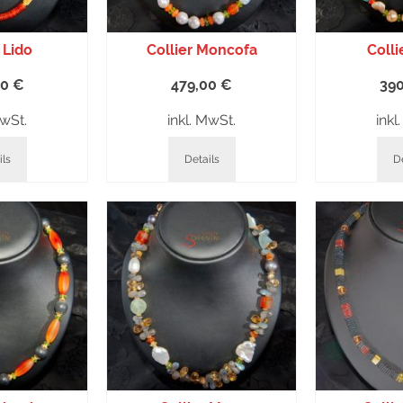
 Lido
Collier Moncofa
Colli
00
€
479,00
€
39
MwSt.
inkl. MwSt.
inkl
ils
Details
De