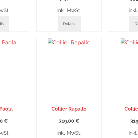
MwSt.
inkl. MwSt.
inkl
ils
Details
De
 Paola
Collier Rapallo
Colli
00
€
319,00
€
31
MwSt.
inkl. MwSt.
inkl