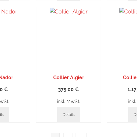
 Nador
Collier Algier
Colli
00
€
375,00
€
1.1
MwSt.
inkl. MwSt.
inkl
ils
Details
De