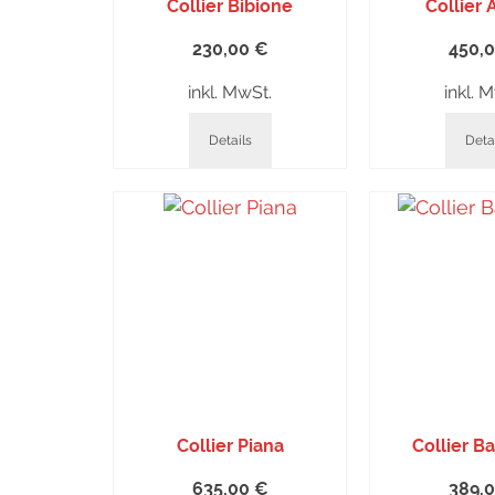
Collier Bibione
Collier 
230,00
€
450,
inkl. MwSt.
inkl. 
Details
Deta
Collier Piana
Collier B
635,00
€
389,