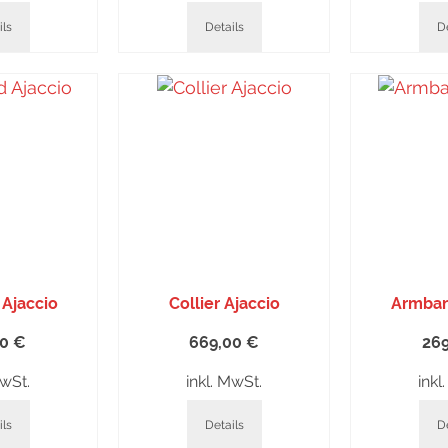
ils
Details
De
Ajaccio
Collier Ajaccio
Armban
00
€
669,00
€
26
MwSt.
inkl. MwSt.
inkl
ils
Details
De