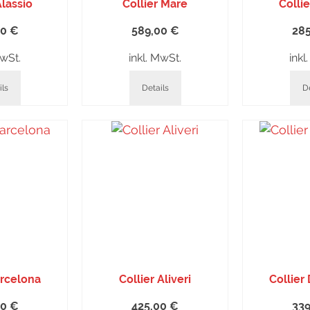
Alassio
Collier Mare
Colli
00
€
589,00
€
28
MwSt.
inkl. MwSt.
inkl
ils
Details
De
arcelona
Collier Aliveri
Collier
00
€
425,00
€
33