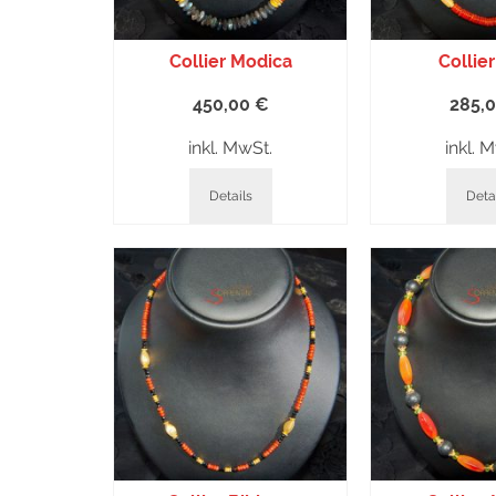
Collier Modica
Collier
450,00
€
285,
inkl. MwSt.
inkl. 
Details
Deta