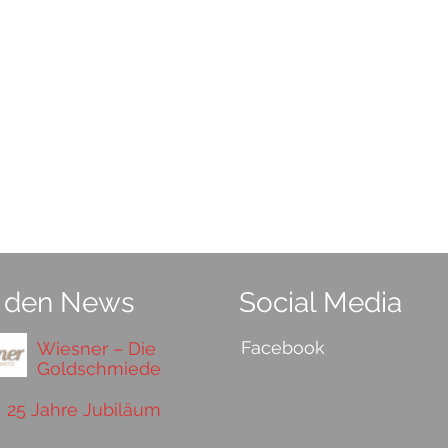
 den News
Social Media
Facebook
Wiesner – Die
Goldschmiede
25 Jahre Jubiläum