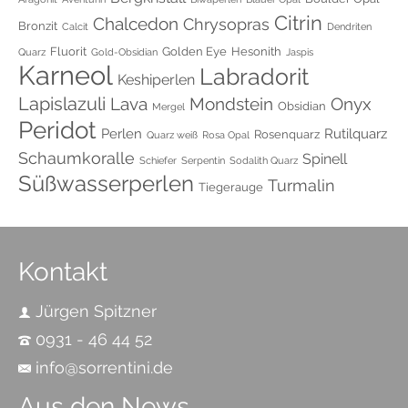
Citrin
Chalcedon
Chrysopras
Bronzit
Calcit
Dendriten
Fluorit
Golden Eye
Hesonith
Quarz
Gold-Obsidian
Jaspis
Karneol
Labradorit
Keshiperlen
Lapislazuli
Onyx
Lava
Mondstein
Obsidian
Mergel
Peridot
Perlen
Rutilquarz
Rosenquarz
Quarz weiß
Rosa Opal
Schaumkoralle
Spinell
Schiefer
Serpentin
Sodalith Quarz
Süßwasserperlen
Turmalin
Tiegerauge
Kontakt
Jürgen Spitzner
0931 - 46 44 52
info@sorrentini.de
Aus den News