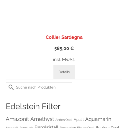
Collier Sardegna
585,00
€
inkl. MwSt.
Details
Suche
nach:
Edelstein Filter
Amethyst
Amazonit
Aquamarin
Apatit
Anden Opal
Bergkristall
Boulder Opal
Aragonit
Aventurin
Biwaperlen
Blauer Opal