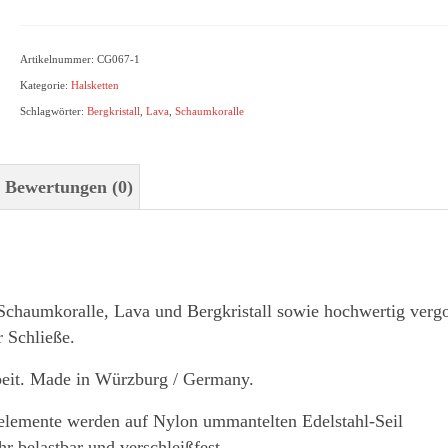
Menge
Artikelnummer:
CG067-1
Kategorie:
Halsketten
Schlagwörter:
Bergkristall
,
Lava
,
Schaumkoralle
Bewertungen (0)
t Schaumkoralle, Lava und Bergkristall sowie hochwertig verg
 Schließe.
beit. Made in Würzburg / Germany.
nelemente werden auf Nylon ummantelten Edelstahl-Seil
r belastbar und verschleißfest.