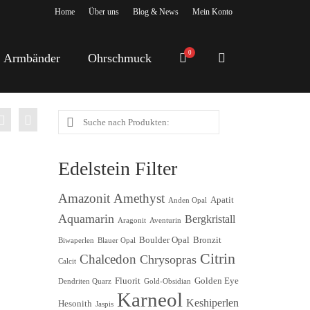
Home
Über uns
Blog & News
Mein Konto
0
Armbänder
Ohrschmuck
Suche
nach:
Edelstein Filter
Amethyst
Amazonit
Apatit
Anden Opal
Aquamarin
Bergkristall
Aragonit
Aventurin
Boulder Opal
Bronzit
Biwaperlen
Blauer Opal
Citrin
Chalcedon
Chrysopras
Calcit
Fluorit
Golden Eye
Dendriten Quarz
Gold-Obsidian
Karneol
Keshiperlen
Hesonith
Jaspis