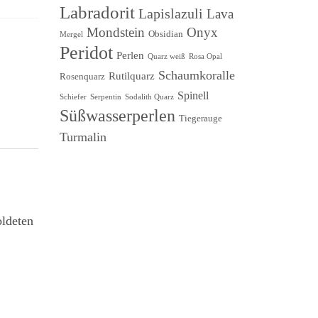
Labradorit
Lapislazuli
Lava
Onyx
Mondstein
Obsidian
Mergel
Peridot
Perlen
Quarz weiß
Rosa Opal
Schaumkoralle
Rutilquarz
Rosenquarz
Spinell
Schiefer
Serpentin
Sodalith Quarz
Süßwasserperlen
Tiegerauge
Turmalin
oldeten