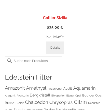
Collier Sizilia
635,00
€
inkl. MwSt.
Details
Suche
nach:
Edelstein Filter
Amethyst
Amazonit
Aquamarin
Apatit
Anden Opal
Bergkristall
Boulder Opal
Aragonit
Aventurin
Biwaperlen
Blauer Opal
Citrin
Chalcedon
Chrysopras
Bronzit
Calcit
Dendriten
Fluorit
Golden Eye
Hesonith
Quarz
Gold-Obsidian
Jaspis