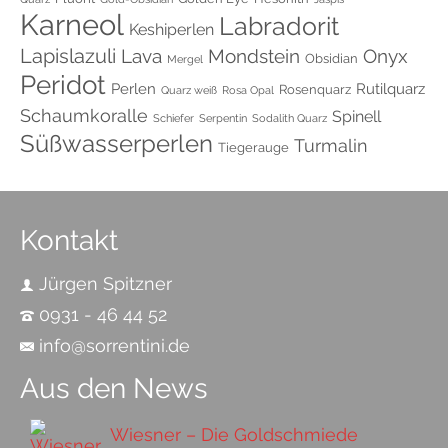
Karneol
Labradorit
Keshiperlen
Lapislazuli
Onyx
Lava
Mondstein
Obsidian
Mergel
Peridot
Perlen
Rutilquarz
Rosenquarz
Quarz weiß
Rosa Opal
Schaumkoralle
Spinell
Schiefer
Serpentin
Sodalith Quarz
Süßwasserperlen
Turmalin
Tiegerauge
Kontakt
Jürgen Spitzner
0931 - 46 44 52
info@sorrentini.de
Aus den News
Wiesner – Die Goldschmiede