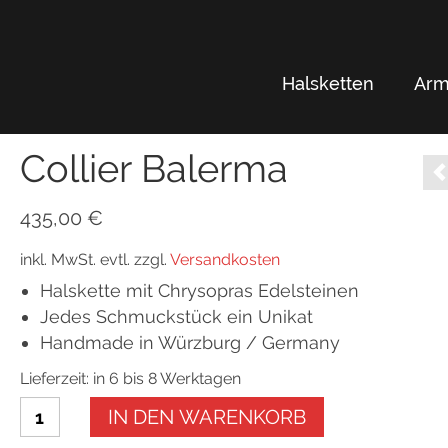
Halsketten
Arm
Collier Balerma
435,00
€
inkl. MwSt.
evtl. zzgl.
Versandkosten
Halskette mit Chrysopras Edelsteinen
Jedes Schmuckstück ein Unikat
Handmade in Würzburg / Germany
Lieferzeit: in 6 bis 8 Werktagen
Collier
IN DEN WARENKORB
Balerma