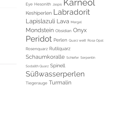
Karneol
Eye
Hesonith
Jaspis
Labradorit
Keshiperlen
Lapislazuli
Lava
Mergel
Onyx
Mondstein
Obsidian
Peridot
Perlen
Quarz weiß
Rosa Opal
Rutilquarz
Rosenquarz
Schaumkoralle
Schiefer
Serpentin
Spinell
Sodalith Quarz
Süßwasserperlen
Turmalin
Tiegerauge