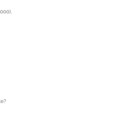
000),
te?