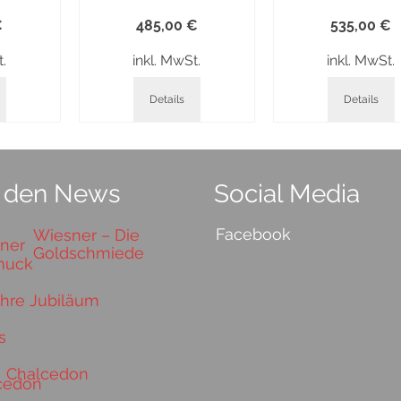
€
485,00
€
535,00
€
t.
inkl. MwSt.
inkl. MwSt.
Details
Details
 den News
Social Media
Facebook
Wiesner – Die
Goldschmiede
ahre Jubiläum
s
Chalcedon