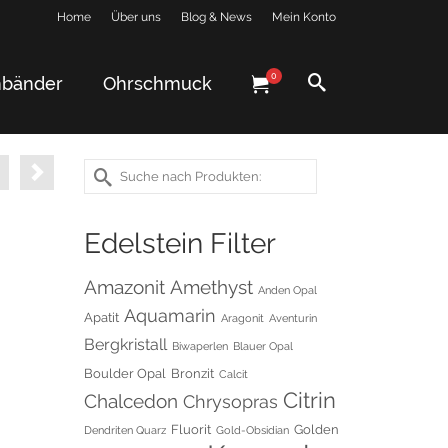
Home
Über uns
Blog & News
Mein Konto
0
bänder
Ohrschmuck
Suche
nach:
Edelstein Filter
Amethyst
Amazonit
Anden Opal
Aquamarin
Apatit
Aragonit
Aventurin
Bergkristall
Biwaperlen
Blauer Opal
Boulder Opal
Bronzit
Calcit
Citrin
Chalcedon
Chrysopras
Fluorit
Golden
Dendriten Quarz
Gold-Obsidian