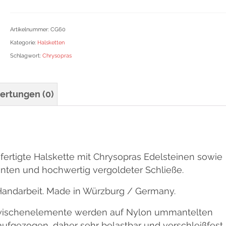
Menge
Artikelnummer:
CG60
Kategorie:
Halsketten
Schlagwort:
Chrysopras
ertungen (0)
fertigte Halskette mit Chrysopras Edelsteinen sowie
ten und hochwertig vergoldeter Schließe.
Handarbeit. Made in Würzburg / Germany.
 Zwischenelemente werden auf Nylon ummantelten
aufgezogen, daher sehr belastbar und verschleißfest.