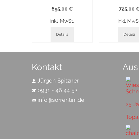
695,00
€
725,00
inkl. MwSt.
inkl. MwS
Details
Details
Kontakt
Aus
Jürgen Spitzner
0931 - 46 44 52
info@sorrentini.de
25 J
Topa